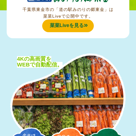
千葉県東金市の「道の駅みのりの郷東金」は
菜菜Liveで公開中です。
菜菜Liveを見る
4Kの高画質を
WEBで自動配信。