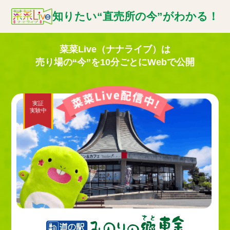
知りたい“直売所の今”がわかる！
菜菜Live（ナナライブ）は
売り場の“今”を10分ごとにWebで公開
実証
実験中