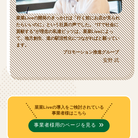
菜菜Liveの開発のきっかけは「行く前にお店が見られ
たらいいのに」という社員の声でした。 “ITで社会に
貢献する”が理念の私達ビッツは、菜菜Liveによっ
て、地方創生、道の駅活性化につながればと願ってい
ます。
プロモーション推進グループ
安野 武
菜菜Liveの導入をご検討されている
事業者様はこちら
事業者様用のページを見る